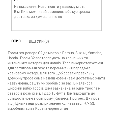
На відділення Нової пошти у вашому місті.
В м. Київ можливий самовивіз або кур'єрська
доставка за домовленністю
ОПИС
ВІДГУКИ (0)
Троси газ-реверс С2 до моторів Parsun, Suzuki, Yamaha,
Honda. Троси С2 застосовують на японських та
китайських моторах для човнів. Трос використовується
для регулювання газу та перемикання передач в
човновому моторі. Для того щоб обрати правильну
довжину троса саме на ваш човен - вам достатньо знати
назву човна, решту ми зробимо за вас. В наявності
широкий вибір тросів. Ціна зазначена за один трос газ-
реверс в розмірі від 12 до 15 футів. Він підходить до
більшості човнів совпрому (Казанка, Прогрес, Дніпро і
т.д.) Ціна на інші розміри значно коливається +/- 5$.
Виробляється в Кореї з чорної сталі.