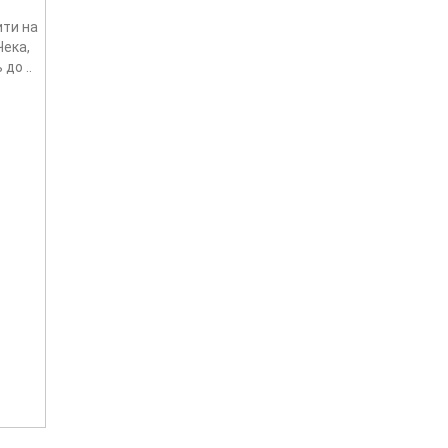
ити на
Чека,
до ..