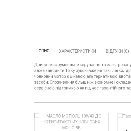
ОПИС
ХАРАКТЕРИСТИКИ
ВІДГУКИ (0)
Двигун має румпельне керування та електрозапус
адже заводити 15 ку рукою вже не так і легко, д
човновий мотор є цікавою альтернативою двотакт
засоби. Споживання більш ніж економне і складає
сервісною підтримкою як під час гарантійного тер