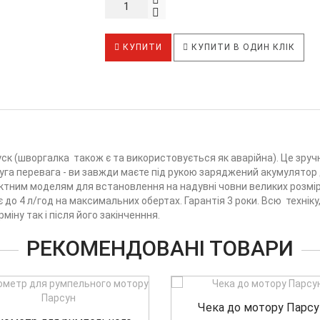
КУПИТИ
КУПИТИ В ОДИН КЛІК
к (шворгалка також є та використовується як аварійна). Це зручно
руга перевага - ви завжди маєте під рукою заряджений акумулятор 
ним моделям для встановлення на надувні човни великих розмірів
 до 4 л/год на максимальних обертах. Гарантія 3 роки. Всю техні
міну так і після його закінченння.
РЕКОМЕНДОВАНІ ТОВАРИ
Чека до мотору Парсу