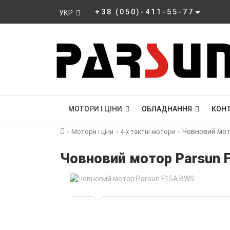
+38 (050)-411-55-77
УКР
МОТОРИ І ЦІНИ
ОБЛАДНАННЯ
КОН
Човновий мот
Мотори і ціни
4-х тактні мотори
Човновий мотор Parsun 