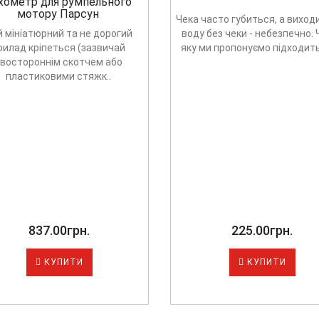
хометр для румпельного
мотору Парсун
Чека часто губиться, а виход
 мініатюрний та не дорогий
воду без чеки - небезпечно. 
рилад кріпеться (зазвичай
яку ми пропонуємо підходить 
востороннім скотчем або
пластиковими стяжк..
837.00грн.
225.00грн.
КУПИТИ
КУПИТИ