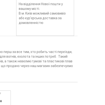
На відділення Нової пошти у
вашому місті.
В м. Київ можливий самовивіз
або кур'єрська доставка за
домовленністю
 перш за все тим, хто робить часті переїзди,
для вогнів, ехолота та інших потреб. Такий
, а також невеликі гумові та пластикові плав
ку, що продано через наш магазин забезпечуємо
н