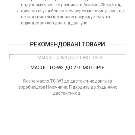
надувному човні та розвивати близько 25 км/год;
вихлоп газу здійснюється через маточину гвинта, а
не над гвинтом що значно покращує тягу та
відкидає вихлоп далі від двигуна
РЕКОМЕНДОВАНІ ТОВАРИ
ОРІВ
Каністра до мотору Parsun
 двигунів
Деякі з човнових моторів Парсун не компл
о будь-яких
зовнішнім баком, а мають лише внутрішній, 