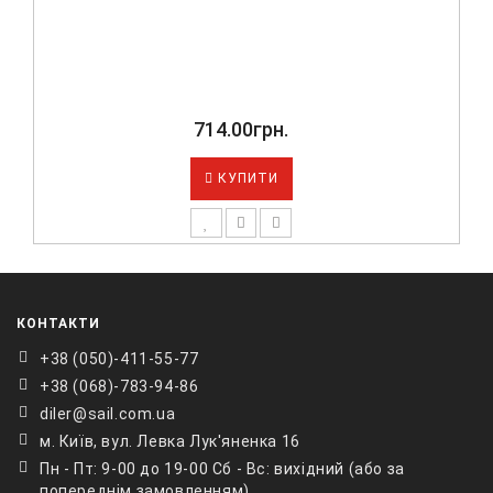
495.00грн.
КУПИТИ
КОНТАКТИ
+38 ‎(050)-411-55-77
+38 (068)-783-94-86
diler@sail.com.ua
м. Київ, вул. Левка Лук'яненка 16
Пн - Пт: 9-00 до 19-00 Сб - Вс: вихідний (або за
попереднім замовленням)