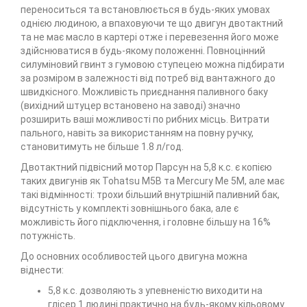
переноситься та встановлюється в будь-яких умовах
однією людиною, а впаховуючи те що двигун двотактний
та не має масло в картері отже і перевезення його може
здійснюватися в будь-якому положенні. Повноцінний
силуміновий гвинт з гумовою ступецею можна підбирати
за розміром в залежності від потреб від вантажного до
швидкісного. Можливість приєднання паливного баку
(вихідний штуцер встановено на заводі) значно
розширить ваші можливості по рибних місць. Витрати
пального, навіть за використанням на повну ручку,
становитимуть не більше 1.8 л/год.
Двотактний підвісний мотор Парсун на 5,8 к.с. є копією
таких двигунів як Tohatsu M5B та Mercury Me 5M, але має
такі відмінності: трохи більший внутрішній паливний бак,
відсутність у комплекті зовнішнього бака, але є
можливість його підключення, і головне більшу на 16%
потужність.
До основних особливостей цього двигуна можна
віднести:
5,8 к.с. дозволяють з упевненістю виходити на
глісер 1 людині практично на будь-якому кільовому