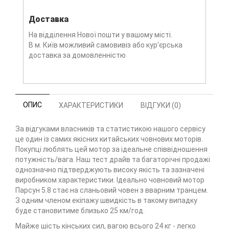
Доставка
На відділення Нової пошти у вашому місті.
В м. Київ можливий самовивіз або кур'єрська
доставка за домовленністю
ОПИС
ХАРАКТЕРИСТИКИ
ВІДГУКИ (0)
За відгуками власників та статистикою нашого сервісу
це один із самих якісних китайських човнових моторів.
Покупці люблять цей мотор за ідеальне співвідношення
потужність/вага. Наш тест драйв та багаторічні продажі
однозначно підтверджують високу якість та зазначені
виробником характеристики. Ідеально човновий мотор
Парсун 5.8 стає на сланьовий човен з вварним транцем.
З одним членом екіпажу швидкість в такому випадку
буде становитиме близько 25 км/год.
Майже шість кінських сил, вагою всього 24 кг - легко