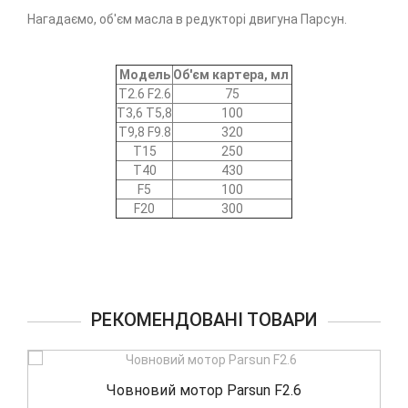
Нагадаємо, об'єм масла в редукторі двигуна Парсун.
Модель
Об'єм картера, мл
T2.6 F2.6
75
Т3,6 Т5,8
100
Т9,8 F9.8
320
Т15
250
Т40
430
F5
100
F20
300
РЕКОМЕНДОВАНІ ТОВАРИ
Човновий мотор Parsun F15 ABMS