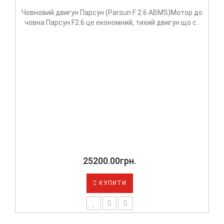
отор до
Чотиритактні човнові мотори серії 15 та 20 к.с. ві
 що с..
Парсун мають однаковий об'єм двигуна, а відповід
89100.00грн.
КУПИТИ