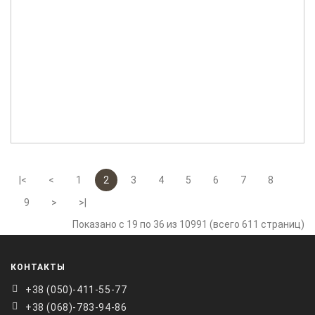
|<
<
1
2
3
4
5
6
7
8
9
>
>|
Показано с 19 по 36 из 10991 (всего 611 страниц)
КОНТАКТЫ
+38 ‎(050)-411-55-77
+38 (068)-783-94-86